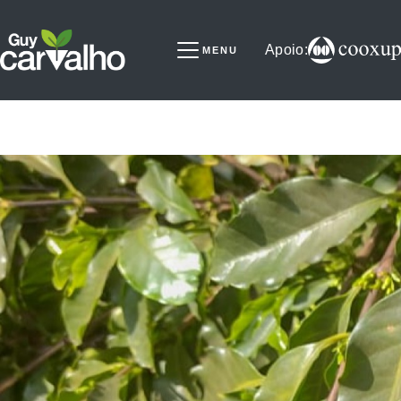
Apoio:
MENU
Sobre
Parceiros
Notícias
Experimentos
Videos
Serviços
Selo
Contato
Colunistas