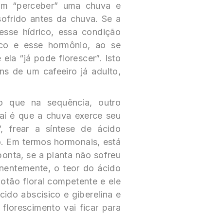
em “perceber” uma chuva e
 sofrido antes da chuva. Se a
sse hídrico, essa condição
ico e esse hormônio, ao se
 ela “já pode florescer”. Isto
ns de um cafeeiro já adulto,
o que na sequência, outro
Daí é que a chuva exerce seu
”, frear a síntese de ácido
to. Em termos hormonais, está
ponta, se a planta não sofreu
anentemente, o teor do ácido
botão floral competente e ele
cido abscisico e giberelina e
 florescimento vai ficar para