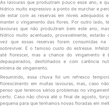
As lavouras que produziram pouco esse ano, e q
hídrico muito expressivo a ponto de murchar e per
de estar com as reservas em níveis adequados e
manter o vingamento das flores. Por outro lado, 
lavouras que não produziram bem este ano, mas
hídrico muito acentuado, provavelmente, estarão
vez que essas reservas foram consumidas na “
sobreviver. É o famoso custo do estresse. Infeli
até florescer, mas a chance do vingamento é ba
depauperados, desfolhados e com carência nutr
mínima de vingamento.
Resumindo, essa chuva foi um refresco temporá
florescimento em muitas lavouras, mas, caso nã
penso que teremos sérios problemas no vingamento
certo. Caso não chova até o final de agosto, torç
pequena para que tenhamos novas floradas em mel