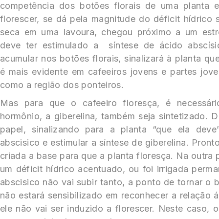
competência dos botões florais de uma planta 
florescer, se dá pela magnitude do déficit hídrico
seca em uma lavoura, chegou próximo a um estre
deve ter estimulado a síntese de ácido abscís
acumular nos botões florais, sinalizará à planta que
é mais evidente em cafeeiros jovens e partes jove
como a região dos ponteiros.
Mas para que o cafeeiro floresça, é necessári
hormônio, a giberelina, também seja sintetizado. 
papel, sinalizando para a planta “que ela deve
abscisico e estimular a síntese de giberelina. Pron
criada a base para que a planta floresça. Na outra 
um déficit hídrico acentuado, ou foi irrigada perm
abscisico não vai subir tanto, a ponto de tornar o 
não estará sensibilizado em reconhecer a relação á
ele não vai ser induzido a florescer. Neste caso, o