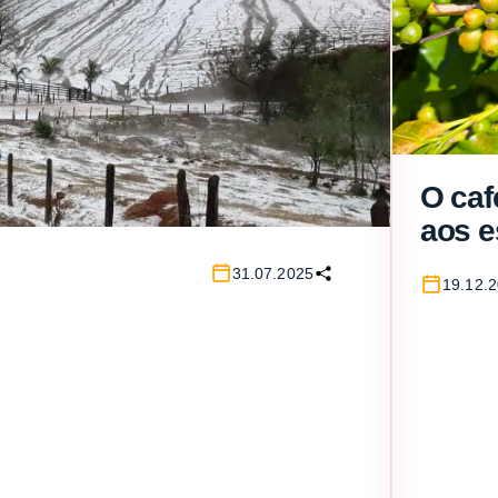
O cafe
aos e
climá
31.07.2025
19.12.