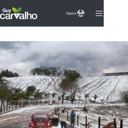
Apoio:
Sobre
Notícias
Videos
Selo
Colunistas
Parceiros
Experimentos
Serviços
Contato