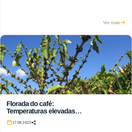
Ver mais
Florada do café:
Temperaturas elevadas
podem prejudicar o
17.08.2023
pegamento