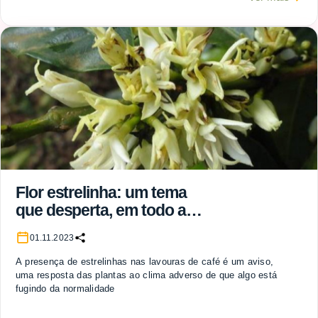
Flor estrelinha: um tema
que desperta, em todo ano
de calor e seca, a
01.11.2023
curiosidade do cafeicultor
A presença de estrelinhas nas lavouras de café é um aviso,
uma resposta das plantas ao clima adverso de que algo está
fugindo da normalidade