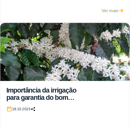
Ver mais
Importância da irrigação
para garantia do bom
pegamento da florada do
18.10.2023
cafeeiro arábica